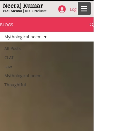
Neeraj Kumar
Log In
CLAT Mentor | NLU Graduate
BLOGS
Mythological poem
All Posts
CLAT
Law
Mythological poem
Thoughtful